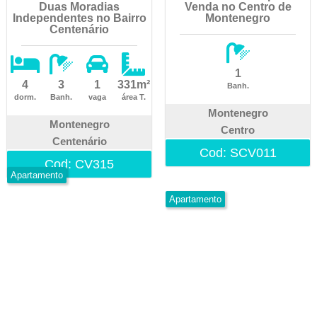
Duas Moradias
Venda no Centro de
Independentes no Bairro
Montenegro
Centenário
1
4
3
1
331m²
Banh.
dorm.
Banh.
vaga
área T.
Montenegro
Montenegro
Centro
Centenário
Cod: SCV011
Cod: CV315
Apartamento
Apartamento