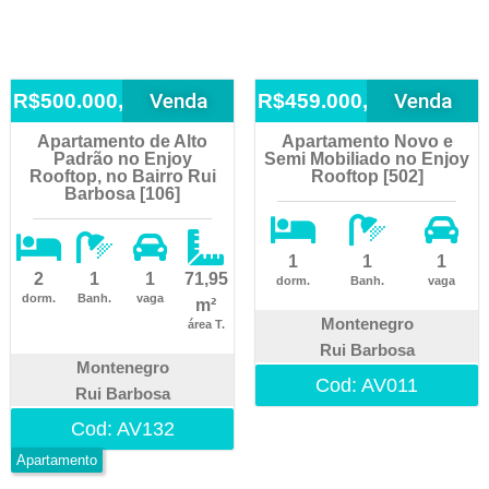
Venda
Venda
R$500.000,00
R$459.000,00
Apartamento de Alto
Apartamento Novo e
Padrão no Enjoy
Semi Mobiliado no Enjoy
Rooftop, no Bairro Rui
Rooftop [502]
Barbosa [106]
1
1
1
2
1
1
71,95
dorm.
Banh.
vaga
dorm.
Banh.
vaga
m²
Montenegro
área T.
Rui Barbosa
Montenegro
Cod: AV011
Rui Barbosa
Cod: AV132
Apartamento