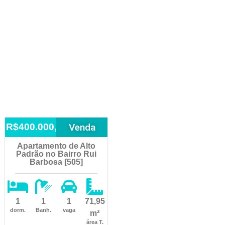
Venda
R$400.000,00
Apartamento de Alto
Padrão no Bairro Rui
Barbosa [505]
1
1
1
71,95
dorm.
Banh.
vaga
m²
área T.