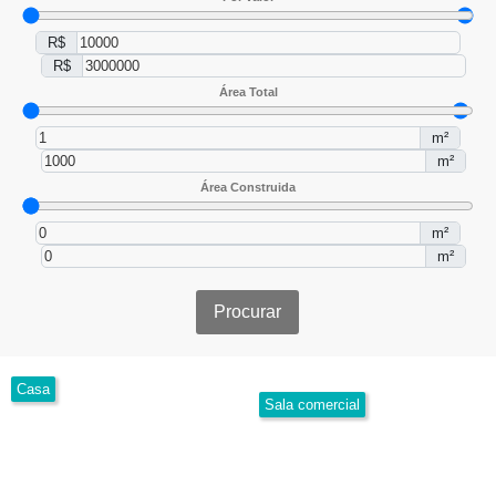
R$
R$
Área Total
m²
m²
Área Construida
m²
m²
Procurar
Casa
Sala comercial