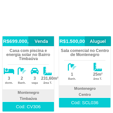
Venda
Aluguel
R$699.000,00
R$1.500,00
Casa com piscina e
Sala comercial no Centro
energia solar no Bairro
de Montenegro
Timbaúva
1
25m²
3
2
3
231,60m²
Banh.
área T.
dorm.
Banh.
vaga
área T.
Montenegro
Montenegro
Centro
Timbaúva
Cod: SCL036
Cod: CV306