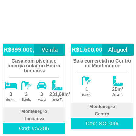
Venda
Aluguel
R$699.000,00
R$1.500,00
Casa com piscina e
Sala comercial no Centro
energia solar no Bairro
de Montenegro
Timbaúva
1
25m²
3
2
3
231,60m²
Banh.
área T.
dorm.
Banh.
vaga
área T.
Montenegro
Montenegro
Centro
Timbaúva
Cod: SCL036
Cod: CV306