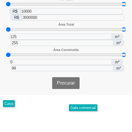
R$
R$
Área Total
m²
m²
Área Construida
m²
m²
Procurar
Casa
Sala comercial