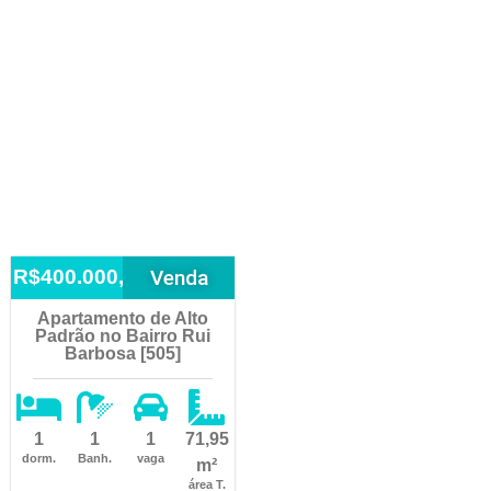
Venda
R$400.000,00
Apartamento de Alto
Padrão no Bairro Rui
Barbosa [505]
1
1
1
71,95
dorm.
Banh.
vaga
m²
área T.