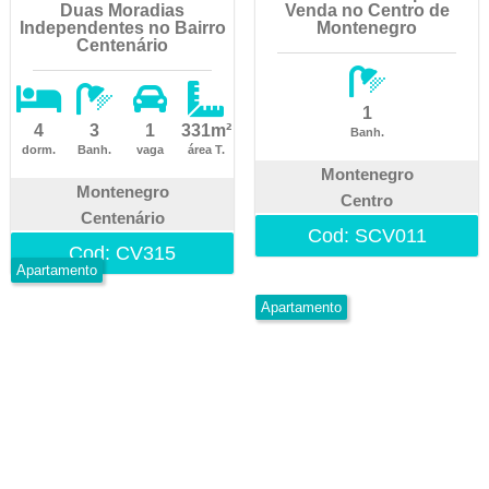
Duas Moradias
Venda no Centro de
Independentes no Bairro
Montenegro
Centenário
1
4
3
1
331m²
Banh.
dorm.
Banh.
vaga
área T.
Montenegro
Montenegro
Centro
Centenário
Cod: SCV011
Cod: CV315
Apartamento
Apartamento