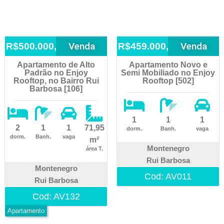
Venda
Venda
R$500.000,00
R$459.000,00
Apartamento de Alto
Apartamento Novo e
Padrão no Enjoy
Semi Mobiliado no Enjoy
Rooftop, no Bairro Rui
Rooftop [502]
Barbosa [106]
1
1
1
2
1
1
71,95
dorm.
Banh.
vaga
dorm.
Banh.
vaga
m²
Montenegro
área T.
Rui Barbosa
Montenegro
Cod: AV011
Rui Barbosa
Cod: AV132
Apartamento