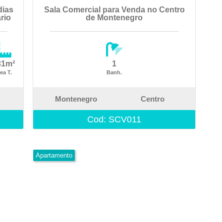
dias
Sala Comercial para Venda no Centro
rio
de Montenegro
31m²
1
ea T.
Banh.
Montenegro
Centro
Cod: SCV011
Apartamento