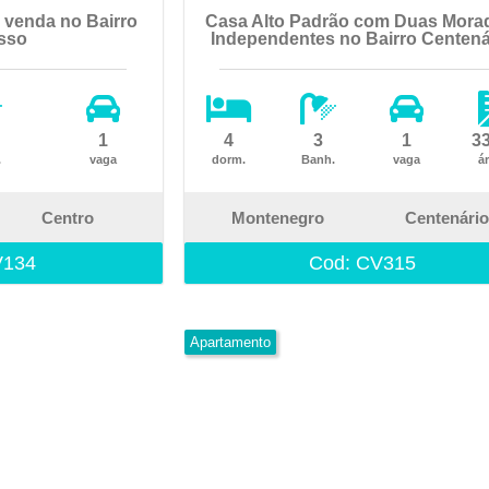
 venda no Bairro
Casa Alto Padrão com Duas Mora
sso
Independentes no Bairro Centená
1
4
3
1
3
.
vaga
dorm.
Banh.
vaga
ár
Centro
Montenegro
Centenário
V134
Cod: CV315
Apartamento