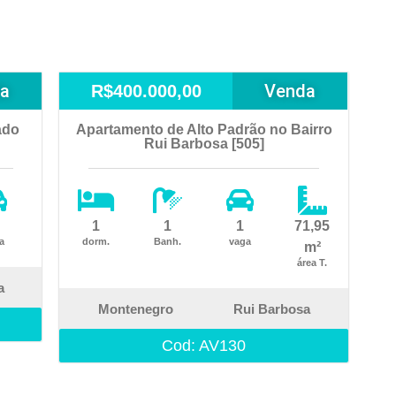
a
Venda
R$400.000,00
ado
Apartamento de Alto Padrão no Bairro
Rui Barbosa [505]
1
1
1
71,95
a
dorm.
Banh.
vaga
m²
área T.
a
Montenegro
Rui Barbosa
Cod: AV130