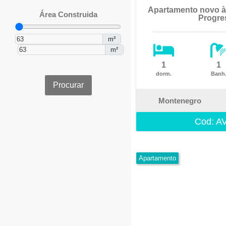
Apartamento novo à
Área Construida
Progre
m²
m²
1
1
dorm.
Banh
Procurar
Montenegro
Cod: A
Apartamento