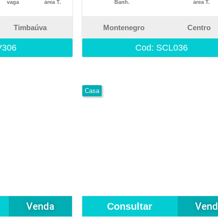
vaga
área T.
Banh.
área T.
Timbaúva
Montenegro
Centro
V306
Cod: SCL036
Casa
Venda
Vend
Consultar