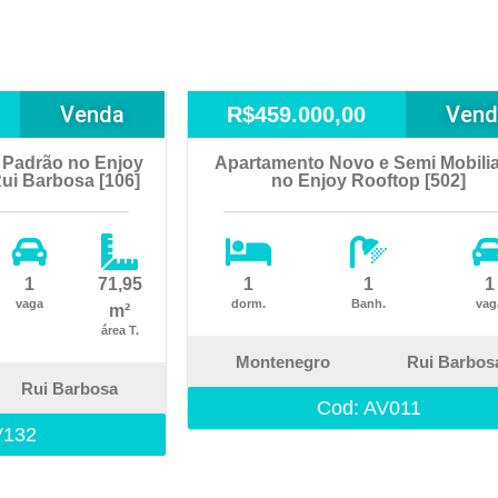
Venda
Vend
R$459.000,00
 Padrão no Enjoy
Apartamento Novo e Semi Mobili
Rui Barbosa [106]
no Enjoy Rooftop [502]
1
71,95
1
1
1
vaga
dorm.
Banh.
vag
m²
área T.
Montenegro
Rui Barbos
Rui Barbosa
Cod: AV011
V132