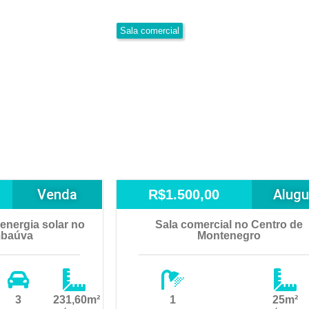
Sala comercial
Venda
Alugu
R$1.500,00
energia solar no
Sala comercial no Centro de
mbaúva
Montenegro
3
231,60m²
1
25m²