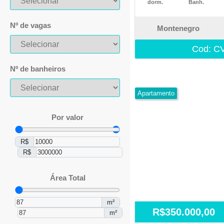
dorm.
Banh.
Nº de vagas
Montenegro
Cod: C
Nº de banheiros
Apartamento
Por valor
R$
R$
Área Total
m²
R$350.000,00
m²