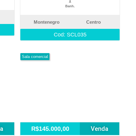
1
Banh.
Montenegro
Centro
Cod: SCL035
Sala comercial
a
Venda
R$145.000,00