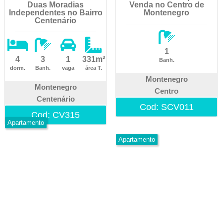
Duas Moradias
Venda no Centro de
Independentes no Bairro
Montenegro
Centenário
1
4
3
1
331m²
Banh.
dorm.
Banh.
vaga
área T.
Montenegro
Montenegro
Centro
Centenário
Cod: SCV011
Cod: CV315
Apartamento
Apartamento