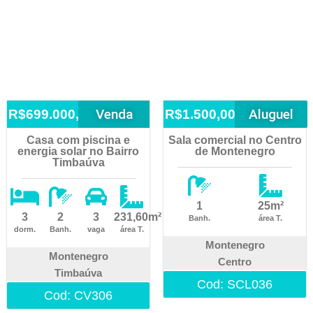
Venda
Aluguel
R$699.000,00
R$1.500,00
Casa com piscina e
Sala comercial no Centro
energia solar no Bairro
de Montenegro
Timbaúva
1
25m²
3
2
3
231,60m²
Banh.
área T.
dorm.
Banh.
vaga
área T.
Montenegro
Montenegro
Centro
Timbaúva
Cod: SCL036
Cod: CV306