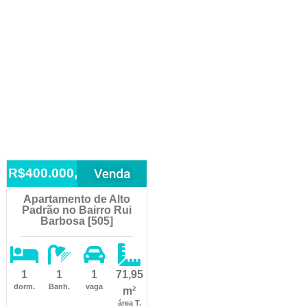
Venda
R$400.000,00
Apartamento de Alto
Padrão no Bairro Rui
Barbosa [505]
1
1
1
71,95
dorm.
Banh.
vaga
m²
área T.