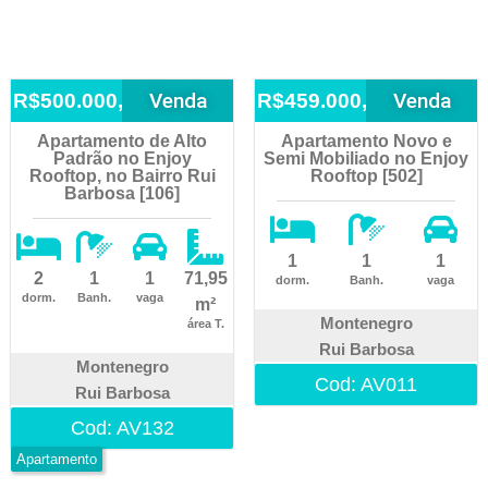
Venda
Venda
R$500.000,00
R$459.000,00
Apartamento de Alto
Apartamento Novo e
Padrão no Enjoy
Semi Mobiliado no Enjoy
Rooftop, no Bairro Rui
Rooftop [502]
Barbosa [106]
1
1
1
2
1
1
71,95
dorm.
Banh.
vaga
dorm.
Banh.
vaga
m²
Montenegro
área T.
Rui Barbosa
Montenegro
Cod: AV011
Rui Barbosa
Cod: AV132
Apartamento