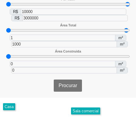
R$
R$
Área Total
m²
m²
Área Construida
m²
m²
Procurar
Casa
Sala comercial