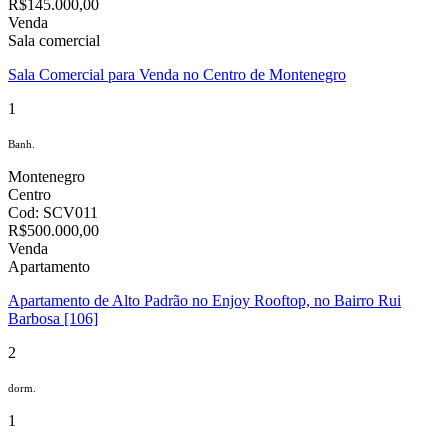
R$145.000,00
Venda
Sala comercial
Sala Comercial para Venda no Centro de Montenegro
1
Banh.
Montenegro
Centro
Cod: SCV011
R$500.000,00
Venda
Apartamento
Apartamento de Alto Padrão no Enjoy Rooftop, no Bairro Rui
Barbosa [106]
2
dorm.
1