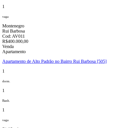
1
vaga
Montenegro
Rui Barbosa
Cod: AV011
R$400.000,00
Venda
Apartamento
Apartamento de Alto Padrão no Bairro Rui Barbosa [505]
1
dorm.
1
Banh.
1
vaga