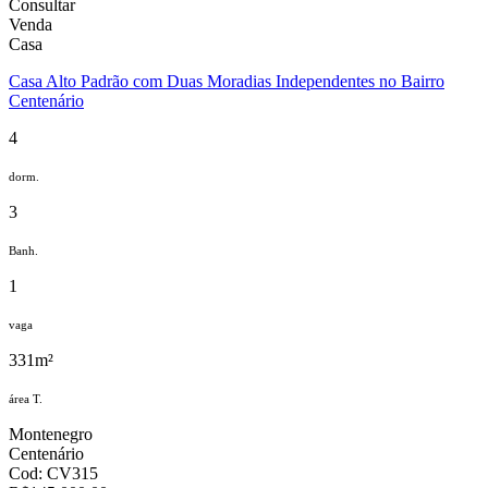
Consultar
Venda
Casa
Casa Alto Padrão com Duas Moradias Independentes no Bairro
Centenário
4
dorm.
3
Banh.
1
vaga
331m²
área T.
Montenegro
Centenário
Cod: CV315