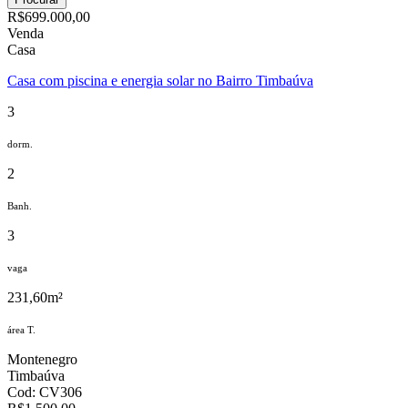
R$699.000,00
Venda
Casa
Casa com piscina e energia solar no Bairro Timbaúva
3
dorm.
2
Banh.
3
vaga
231,60m²
área T.
Montenegro
Timbaúva
Cod: CV306