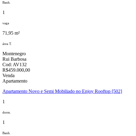
Banh.
1
vaga
71,95 m²
área T.
Montenegro
Rui Barbosa
Cod: AV132
R$459.000,00
Venda
Apartamento
Apartamento Novo e Semi Mobiliado no Enjoy Rooftop [502]
1
dorm.
1
Banh.