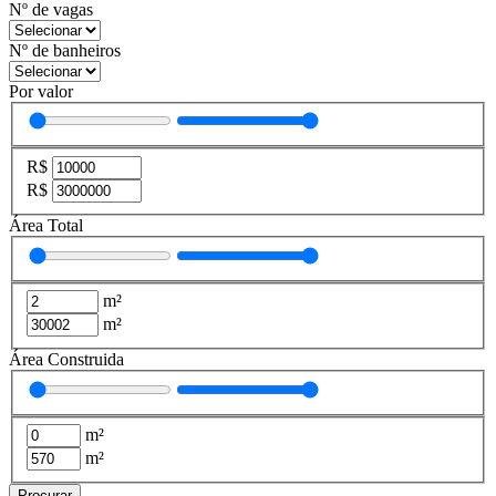
Nº de vagas
Nº de banheiros
Por valor
R$
R$
Área Total
m²
m²
Área Construida
m²
m²
Procurar