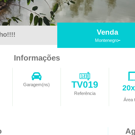
Venda
o!!!!
Montenegro
Informações
TV019
Garagem(ns)
20
Referência
Área t
o
Ag