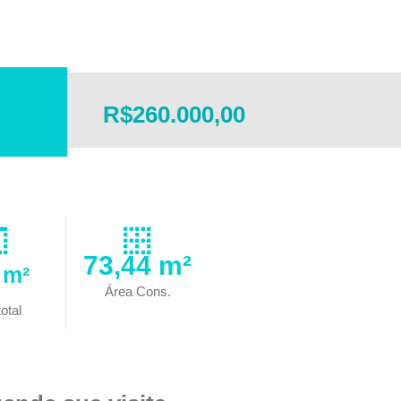
R$260.000,00
73,44 m²
 m²
Área Cons.
otal