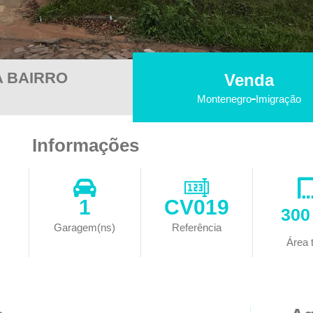
 BAIRRO
Venda
Montenegro
Imigração
Informações
1
CV019
300
Garagem(ns)
Referência
Área t