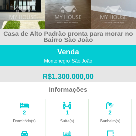
Casa de Alto Padrão pronta para morar no
Bairro São João
Venda
Montenegro
São João
R$1.300.000,00
Informações
2
1
2
Dormitório(s)
Suíte(s)
Banheiro(s)