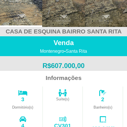
CASA DE ESQUINA BAIRRO SANTA RITA
Venda
Montenegro
Santa Rita
R$607.000,00
Informações
3
2
Suíte(s)
Dormitório(s)
Banheiro(s)
4
CV301