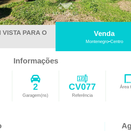
 VISTA PARA O
Venda
Montenegro
Centro
Informações
2
CV077
Área t
Garagem(ns)
Referência
o
Ag