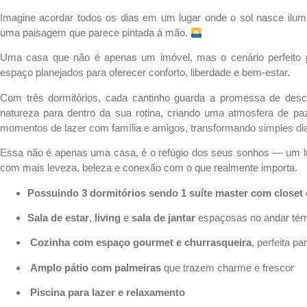
Imagine acordar todos os dias em um lugar onde o sol nasce ilumi
uma paisagem que parece pintada à mão.
Uma casa que não é apenas um imóvel, mas o cenário perfeito 
espaço planejados para oferecer conforto, liberdade e bem-estar.
Com três dormitórios, cada cantinho guarda a promessa de des
natureza para dentro da sua rotina, criando uma atmosfera de paz
momentos de lazer com família e amigos, transformando simples di
Essa não é apenas uma casa, é o refúgio dos seus sonhos — um lu
com mais leveza, beleza e conexão com o que realmente importa.
Possuindo 3 dormitórios sendo 1 suíte master com close
Sala de estar
,
living
e
sala de jantar
espaçosas no andar tér
Cozinha com espaço gourmet e churrasqueira
, perfeita p
Amplo pátio com palmeiras
que trazem charme e frescor
Piscina para lazer e relaxamento