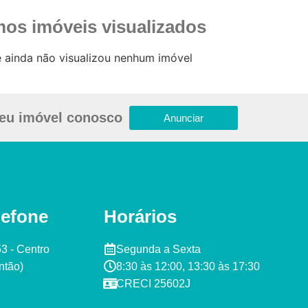
mos imóveis visualizados
 ainda não visualizou nenhum imóvel
eu imóvel conosco
Anunciar
lefone
Horários
53 - Centro
Segunda a Sexta ​
tão)​
8:30 às 12:00, 13:30 às 17:30​​
CRECI 25602J​