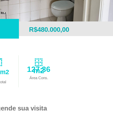
R$480.000,00
127,36
m2
 m2
Área Cons.
otal
ende sua visita