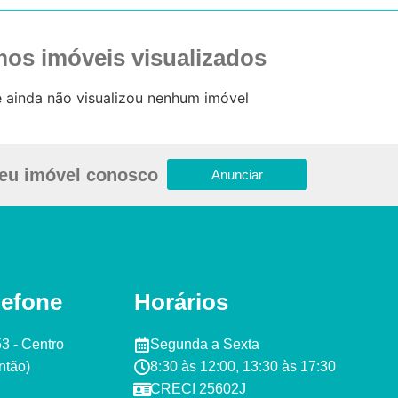
mos imóveis visualizados
 ainda não visualizou nenhum imóvel
eu imóvel conosco
Anunciar
lefone
Horários
53 - Centro
Segunda a Sexta ​
tão)​
8:30 às 12:00, 13:30 às 17:30​​
CRECI 25602J​