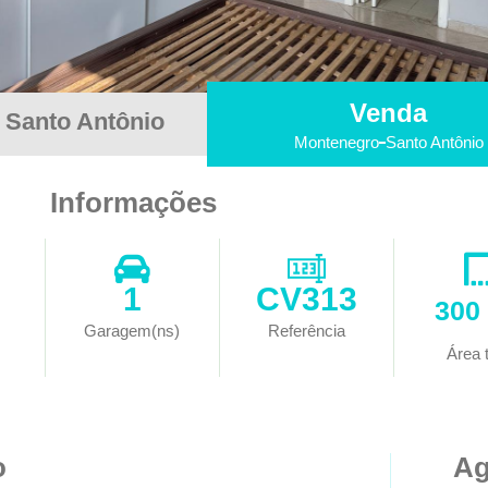
Venda
 Santo Antônio
Montenegro
Santo Antônio
Informações
1
CV313
300
Garagem(ns)
Referência
Área t
o
Ag