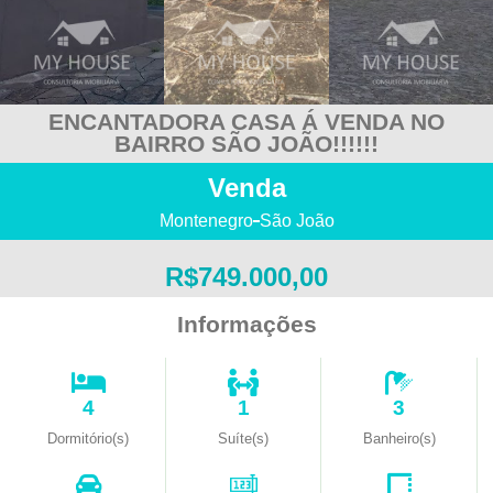
ENCANTADORA CASA Á VENDA NO
BAIRRO SÃO JOÃO!!!!!!
Venda
Montenegro
São João
R$749.000,00
Informações
4
1
3
Dormitório(s)
Suíte(s)
Banheiro(s)