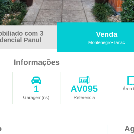
biliado com 3
Venda
dencial Panul
Montenegro
Tanac
Informações
1
AV095
Área t
Garagem(ns)
Referência
o
Ag