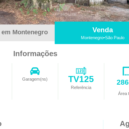
Venda
r em Montenegro
Montenegro
São Paulo
Informações
TV125
Garagem(ns)
28
Referência
Área t
o
Ag